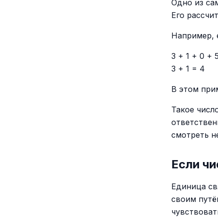
Одно из са
Его рассчи
Например, е
3 + 1 + 0 + 
3 + 1 = 4
В этом при
Такое числ
ответствен
смотреть н
Если чи
Единица св
своим путё
чувствоват