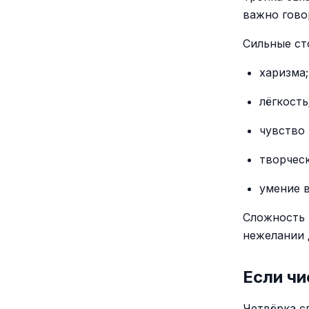
важно гово
Сильные ст
харизма;
лёгкость
чувство
творчес
умение 
Сложность 
нежелании 
Если чи
Четвёрка с