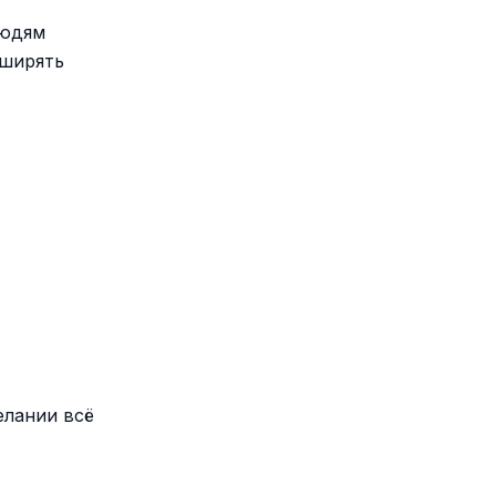
людям
сширять
елании всё