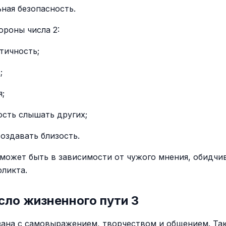
ная безопасность.
ороны числа 2:
тичность;
;
;
ость слышать других;
оздавать близость.
может быть в зависимости от чужого мнения, обидчи
фликта.
сло жизненного пути 3
зана с самовыражением, творчеством и общением. Т