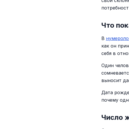
свои склон
потребност
Что пок
В
нумероло
как он прин
себя в отно
Один челове
сомневаетс
выносит да
Дата рожде
почему одн
Число ж