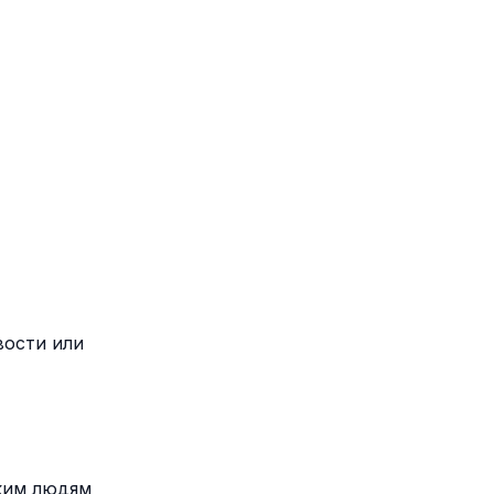
вости или
аким людям