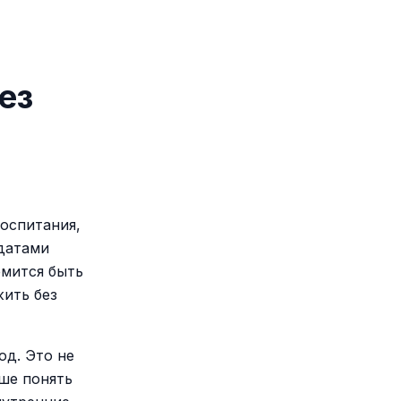
ез
воспитания,
 датами
емится быть
жить без
од. Это не
чше понять