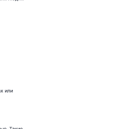
х или
ью. Такие