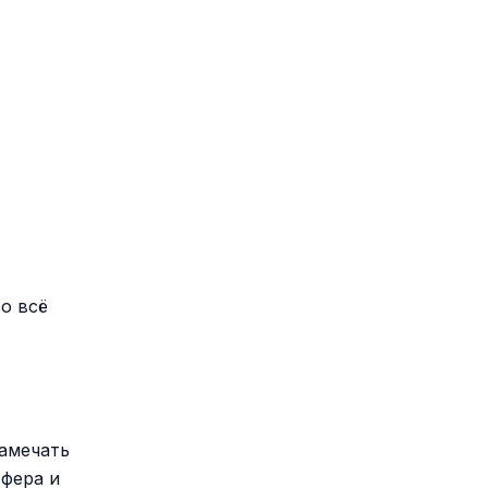
о всё
замечать
фера и