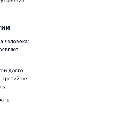
нутренние
гии
а человека:
оявляет
гой долго
 Третий не
ть.
ать,