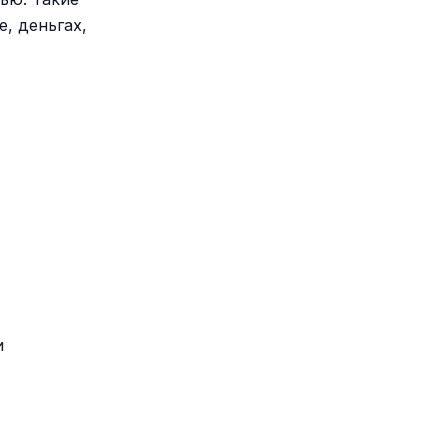
, деньгах,
и