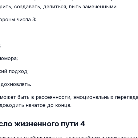
рить, создавать, делиться, быть замеченными.
ороны числа 3:
;
 юмора;
кий подход;
вдохновлять.
может быть в рассеянности, эмоциональных перепада
доводить начатое до конца.
сло жизненного пути 4
вязана со стабильностью, трудолюбием и практичност