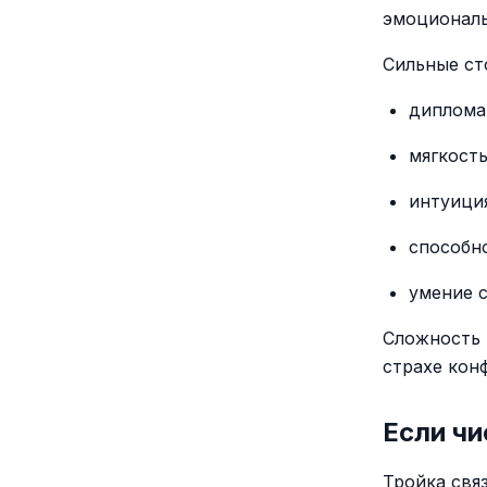
эмоциональ
Сильные ст
диплома
мягкость
интуиция
способн
умение с
Сложность 
страхе кон
Если чи
Тройка свя