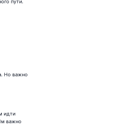
ого пути.
а. Но важно
м идти
 Им важно