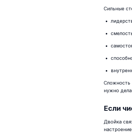
Сильные ст
лидерст
смелость
самосто
способно
внутренн
Сложность 
нужно дела
Если чи
Двойка свя
настроение