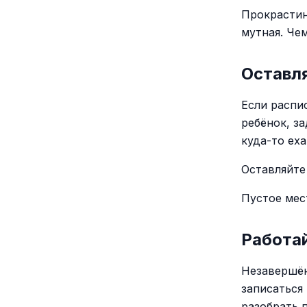
Прокрастин
мутная. Че
Оставл
Если распи
ребёнок, з
куда-то еха
Оставляйте
Пустое мес
Работай
Незавершён
записаться
разобрать п