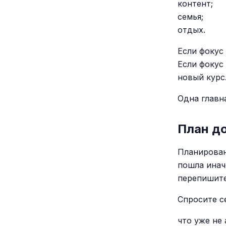
контент;
семья;
отдых.
Если фокус 
Если фокус
новый курс
Одна главн
План д
Планирован
пошла инач
перепишите
Спросите се
что уже не 