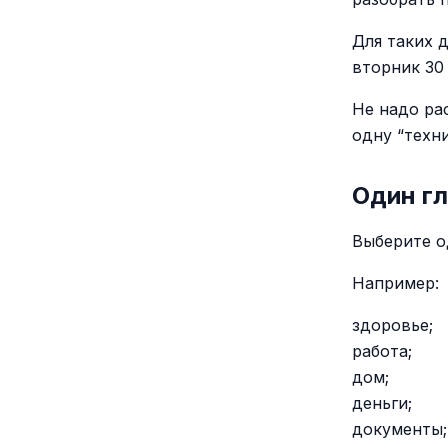
Для таких 
вторник 30
Не надо ра
одну “техн
Один г
Выберите о
Например:
здоровье;
работа;
дом;
деньги;
документы;