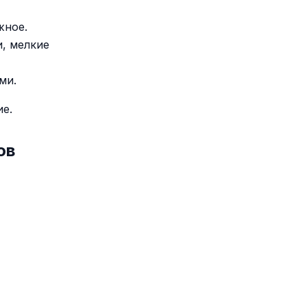
жное.
и, мелкие
ми.
ие.
ов