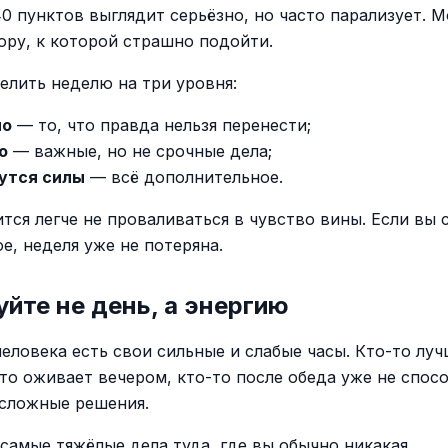
40 пунктов выглядит серьёзно, но часто парализует. М
гору, к которой страшно подойти.
елить неделю на три уровня:
но
— то, что правда нельзя перенести;
о
— важные, но не срочные дела;
утся силы
— всё дополнительное.
ится легче не проваливаться в чувство вины. Если вы 
е, неделя уже не потеряна.
йте не день, а энергию
человека есть свои сильные и слабые часы. Кто-то лу
-то оживает вечером, кто-то после обеда уже не спос
сложные решения.
 самые тяжёлые дела туда, где вы обычно никакая.