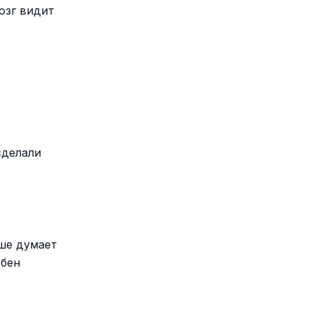
озг видит
сделали
чше думает
обен