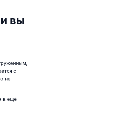
ли вы
егруженным,
ается с
о не
я в ещё