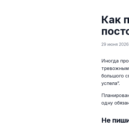
Как 
пост
29 июня 2026 
Иногда про
тревожным 
большого с
успела”.
Планирован
одну обяза
Не пиш