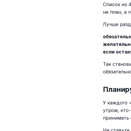
Список из 
не план, а 
Лучше разд
обязатель
желательн
если остан
Так станов
обязательно
Планиру
У каждого 
утром, кто
принимать 
Не ставьте