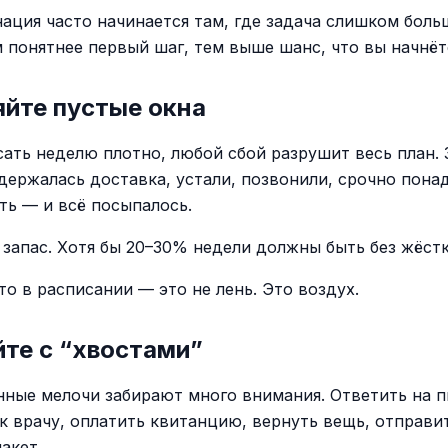
ация часто начинается там, где задача слишком боль
м понятнее первый шаг, тем выше шанс, что вы начнёт
яйте пустые окна
сать неделю плотно, любой сбой разрушит весь план. 
адержалась доставка, устали, позвонили, срочно пона
ть — и всё посыпалось.
 запас. Хотя бы 20–30% недели должны быть без жёстк
то в расписании — это не лень. Это воздух.
те с “хвостами”
ные мелочи забирают много внимания. Ответить на п
 к врачу, оплатить квитанцию, вернуть вещь, отправи
акет.