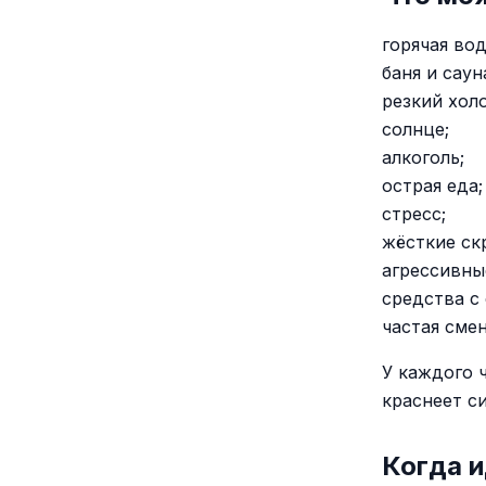
горячая вод
баня и саун
резкий хол
солнце;
алкоголь;
острая еда;
стресс;
жёсткие ск
агрессивны
средства с
частая смен
У каждого 
краснеет си
Когда и