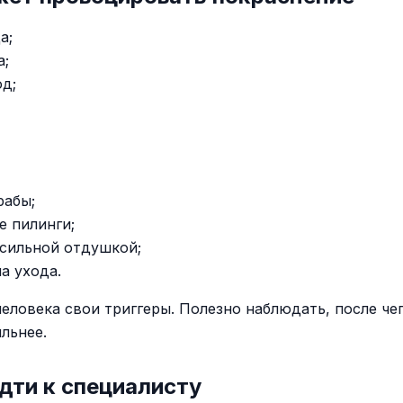
а;
а;
од;
рабы;
е пилинги;
 сильной отдушкой;
а ухода.
человека свои триггеры. Полезно наблюдать, после че
льнее.
дти к специалисту