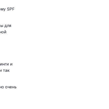
ому SPF
ы для
ной
инги и
и так
но очень