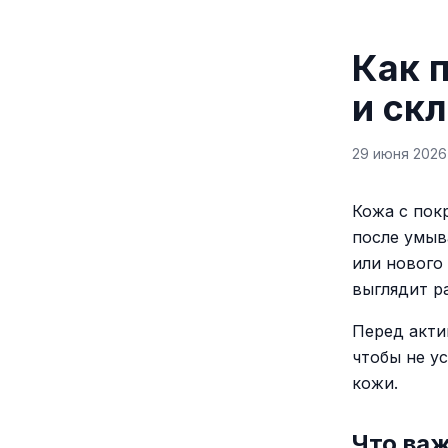
Как 
и ск
29 июня 2026 
Кожа с пок
после умыва
или нового
выглядит р
Перед акт
чтобы не у
кожи.
Что ва