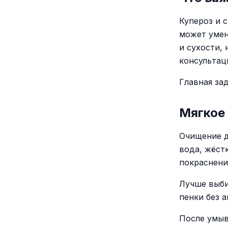
Купероз и 
может умен
и сухости,
консультац
Главная за
Мягкое
Очищение д
вода, жёст
покраснени
Лучше выби
пенки без а
После умыв