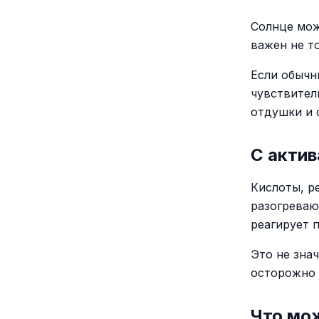
Солнце мож
важен не то
Если обычн
чувствител
отдушки и 
С акти
Кислоты, р
разогреваю
реагирует 
Это не зна
осторожно 
Что мо