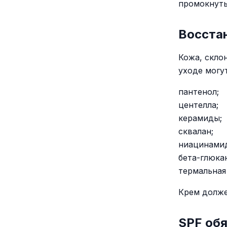
промокнуть
Восста
Кожа, скло
уходе могу
пантенол;
центелла;
керамиды;
сквалан;
ниацинамид
бета-глюка
термальная
Крем долже
SPF об