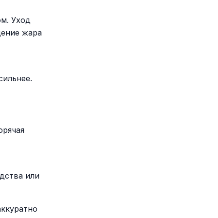
м. Уход
щение жара
сильнее.
орячая
дства или
аккуратно