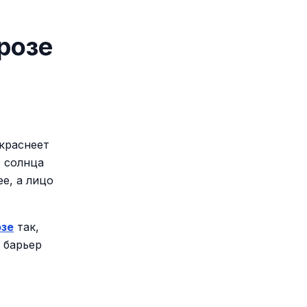
розе
 краснеет
, солнца
е, а лицо
озе
так,
 барьер