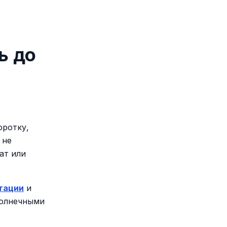
ь до
оротку,
 не
ат или
тации
и
солнечными