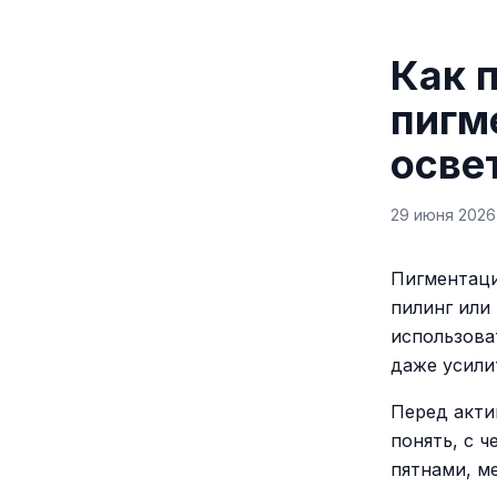
Как 
пигм
осве
29 июня 2026 
Пигментаци
пилинг или 
использова
даже усили
Перед акт
понять, с 
пятнами, м