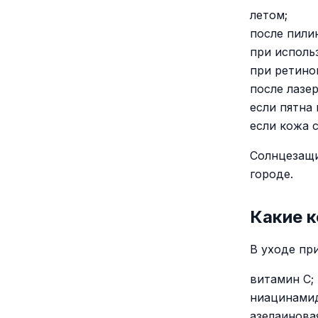
летом;
после пили
при исполь
при ретино
после лазе
если пятна 
если кожа 
Солнцезащи
городе.
Какие 
В уходе пр
витамин C;
ниацинами
азелаинова