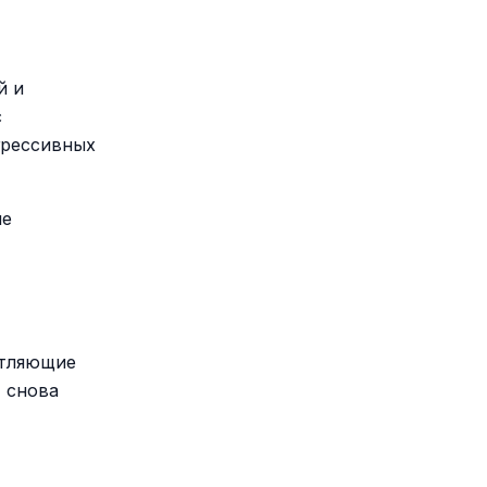
й и
с
грессивных
не
етляющие
 снова