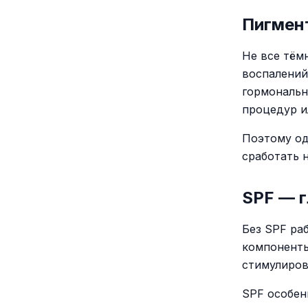
Пигмен
Не все тём
воспалений
гормональн
процедур и
Поэтому од
сработать н
SPF — 
Без SPF ра
компоненты
стимулиров
SPF особен