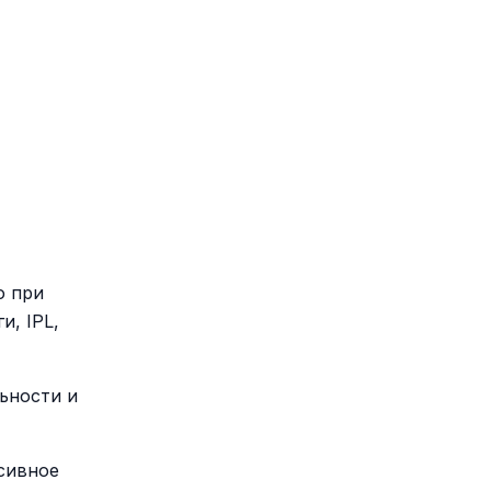
о при
, IPL,
льности и
сивное