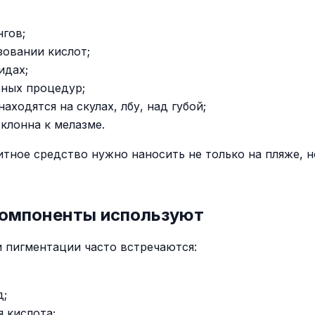
нгов;
зовании кислот;
идах;
рных процедур;
находятся на скулах, лбу, над губой;
склонна к мелазме.
тное средство нужно наносить не только на пляже, н
компоненты используют
и пигментации часто встречаются:
д;
я кислота;