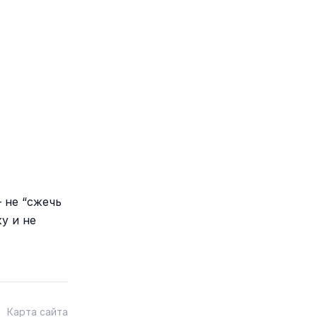
 не “сжечь
у и не
Карта сайта