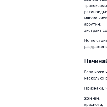
транексамо
ретиноиды;
мягкие кис
арбутин;
экстракт с
Но не стои
раздражени
Начина
Если кожа 
несколько 
Признаки, 
жжение;
краснота;