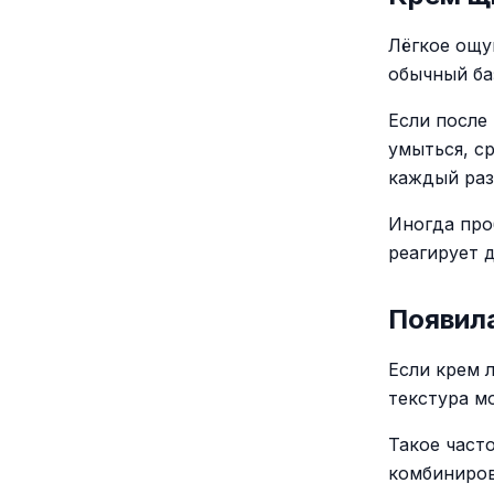
Лёгкое ощу
обычный ба
Если после 
умыться, с
каждый раз
Иногда про
реагирует 
Появил
Если крем 
текстура м
Такое част
комбиниров