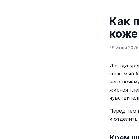
Как 
коже
29 июня 2026 
Иногда кре
знакомый б
него почем
жирная плё
чувствител
Перед тем 
и отделить
Крем щ