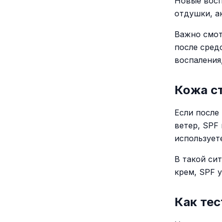
Новые восп
отдушки, а
Важно смот
после сред
воспаления
Кожа ст
Если после 
ветер, SPF
использует
В такой си
крем, SPF 
Как тес