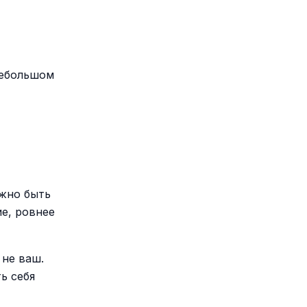
небольшом
лжно быть
е, ровнее
 не ваш.
ь себя