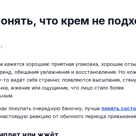
понять, что крем не под
г.
м кажется хорошим: приятная упаковка, хорошие отз
ренд, обещания увлажнения и восстановления. Но кож
у-то ведёт себя странно: появляются высыпания, стяну
нка, жжение или ощущение, что лицо стало более
ьным.
как покупать очередную баночку, лучше
понять сост
 настоящую реакцию от обычного периода привыкания
иплет или жжёт