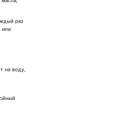
 масла,
аждый раз
 или
т на воду,
койный