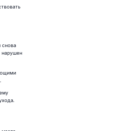
ствовать
м снова
и нарушен
няющими
.
рему
ухода.