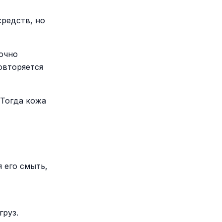
редств, но
рочно
овторяется
 Тогда кожа
 его смыть,
груз.