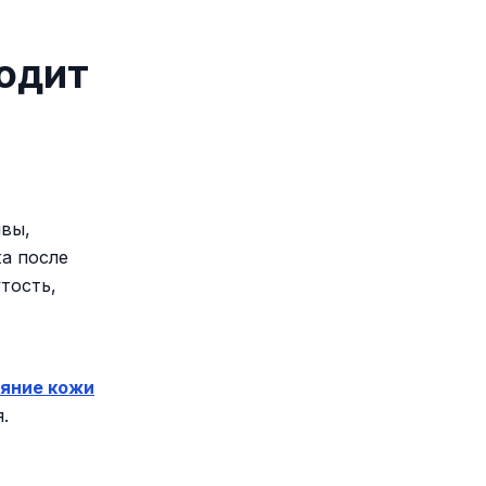
ходит
ывы,
а после
тость,
ояние кожи
.