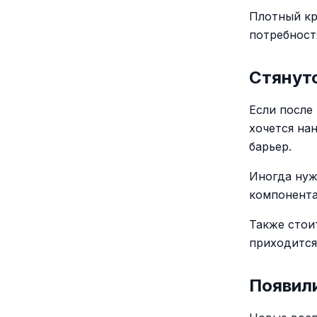
Плотный кр
потребност
Стянут
Если после
хочется на
барьер.
Иногда нуж
компонента
Также стои
приходится
Появил