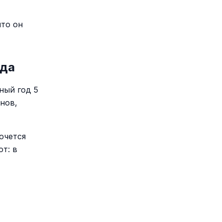
что он
ода
ный год 5
нов,
очется
т: в