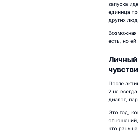
запуска ид
единица тр
других люд
Возможная 
есть, но ей
Личный 
чувств
После акти
2 не всегд
диалог, пар
Это год, к
отношений,
что раньше