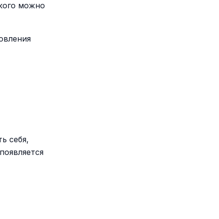
 кого можно
новления
ь себя,
 появляется