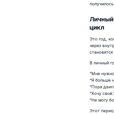
получилось
Личный 
цикл
Это год, ко
через внут
становятся
В личный г
“Мне нужно
“Я больше н
“Пора двига
“Хочу своё.
“Не могу б
Этот перио