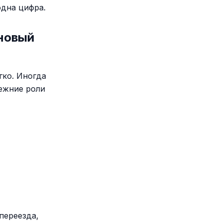
одна цифра.
 новый
гко. Иногда
режние роли
переезда,