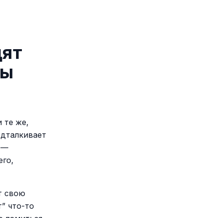
дят
зы
 те же,
одталкивает
 —
его,
т свою
т” что-то