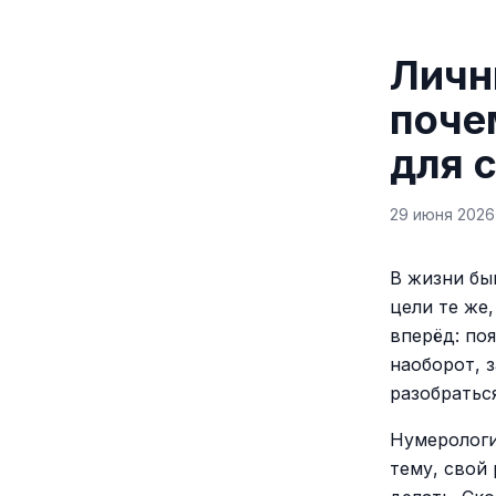
Личн
поче
для с
29 июня 2026 
В жизни бы
цели те же
вперёд: по
наоборот, з
разобраться
Нумерологи
тему, свой 