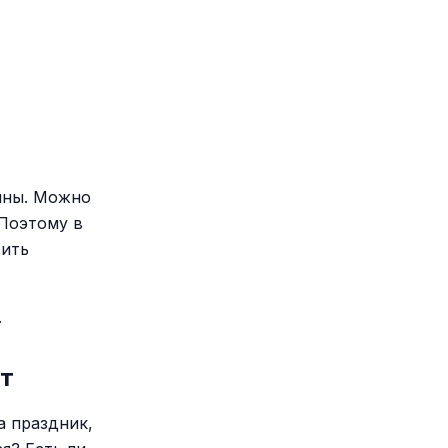
лины. Можно
 Поэтому в
вить
.
нт
а праздник,