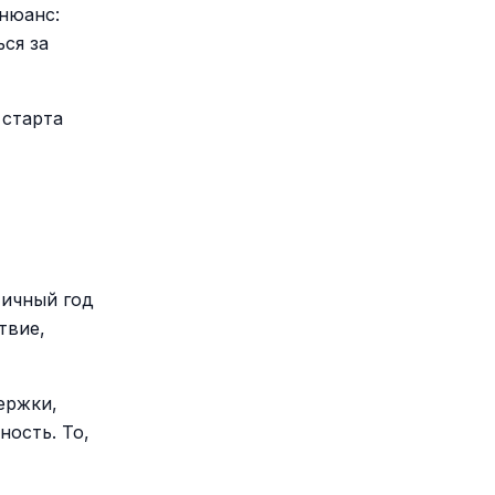
 нюанс:
ся за
 старта
Личный год
твие,
ержки,
ность. То,