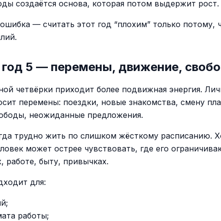
оды создаётся основа, которая потом выдержит рост.
ошибка — считать этот год “плохим” только потому, 
лий.
год 5 — перемены, движение, своб
ной четвёрки приходит более подвижная энергия. Лич
осит перемены: поездки, новые знакомства, смену пла
ободы, неожиданные предложения.
огда трудно жить по слишком жёсткому расписанию. Х
еловек может острее чувствовать, где его ограничиваю
, работе, быту, привычках.
дходит для:
й;
ата работы;