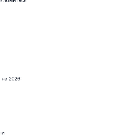
не ломиться
на 2026:
ли