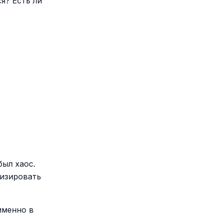
я? Есть ли
был хаос.
лизировать
именно в