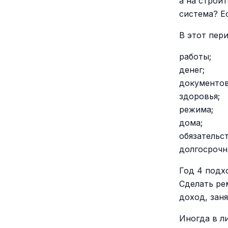
а на строи
система? Е
В этот пер
работы;
денег;
документов
здоровья;
режима;
дома;
обязательст
долгосрочн
Год 4 подхо
Сделать ре
доход, заня
Иногда в л