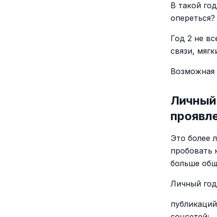
В такой го
опереться? 
Год 2 не в
связи, мяг
Возможная 
Личный 
проявл
Это более 
пробовать 
больше общ
Личный год
публикаций
соцсетей;