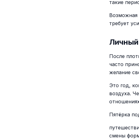
такие пери
Возможная 
требует уси
Личный 
После плот
часто прин
желание св
Это год, к
воздуха. Ч
отношениях
Пятёрка по
путешестви
смены форм