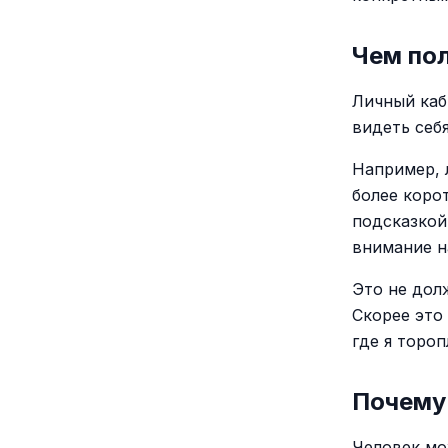
Чем по
Личный каб
видеть себ
Например, 
более коро
подсказкой
внимание н
Это не дол
Скорее это 
где я тороп
Почему
Человек мо