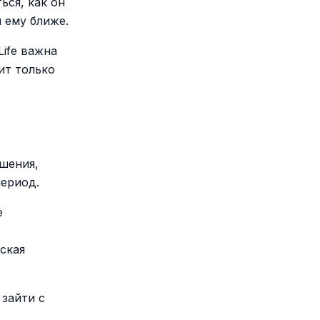
ься, как он
м ему ближе.
Life важна
ит только
ошения,
период.
е
ская
зайти с