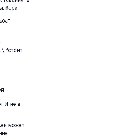
выбора.
ьба”,
о
”, “стоит
ия
. И не в
век может
ние