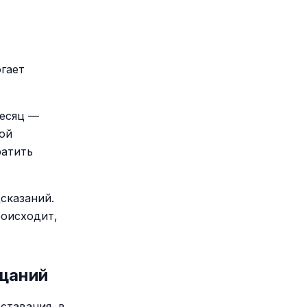
огает
месяц —
кой
ратить
сказаний.
роисходит,
ещаний
ставания, в