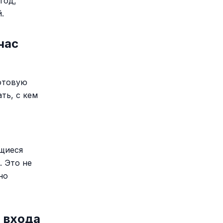
год,
.
час
готовую
ть, с кем
щиеся
. Это не
но
 входа