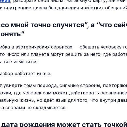
ения
, разобрать свои числа, натальную карту, личный 
и внутренние циклы без давления и жёстких обещаний
 со мной точно случится”, а “что сей
понять”
ибка в эзотерических сервисах — обещать человеку 
то число или планета могут решить за него, где работа
а всё изменится.
азбор работает иначе.
т увидеть темы периода, сильные стороны, повторяю
точки, где человек сам может действовать осознаннее
еальную жизнь, но даёт язык для того, что внутри дав
 а словами не складывается.
 дата рождения может стать точкой