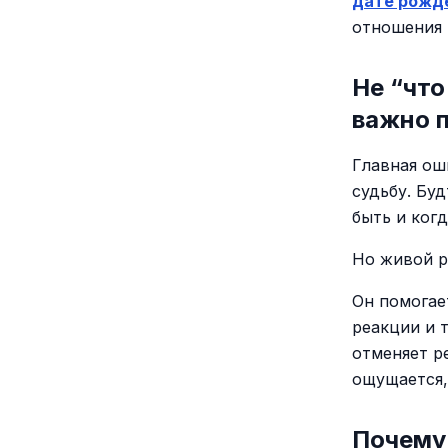
дате рожд
отношения 
Не “что
важно 
Главная ош
судьбу. Буд
быть и когд
Но живой р
Он помогае
реакции и 
отменяет р
ощущается,
Почему