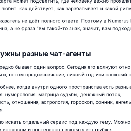
карта может подсветить, где человеку важно проявлят
 любит, как действует, как зарабатывает и какой рит
казатель не даёт полного ответа. Поэтому в Numerus 
на, а не фраза “вы такой-то знак, значит, вам подход
нужны разные чат-агенты
 редко бывает один вопрос. Сегодня его волнуют отн
ьги, потом предназначение, личный год или сложный 
обнее, когда внутри одного пространства есть разны
я: нумерология, матрица судьбы, денежный поток,
сть, отношения, астрология, гороскоп, сонник, ангель
я.
но искать отдельный сервис под каждую тему. Можно 
 вопросом и постепенно раскрыть его глубже.