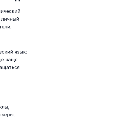
лический
, личный
тели.
еский язык:
де чаще
ращаться
клы,
рьеры,