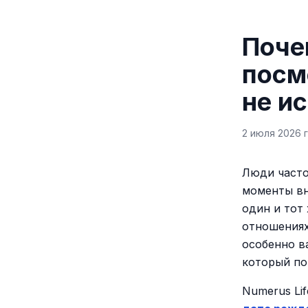
Поче
посм
не и
2 июля 2026 г
Люди часто
моменты вн
один и тот
отношениях
особенно в
который по
Numerus Li