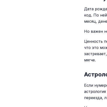
Дата рожде
код. По не
месяц, ден
Но важен н
Ценность п
что это мо
застревает
мягче.
Астроло
Если нумер
астрология
переезда, 