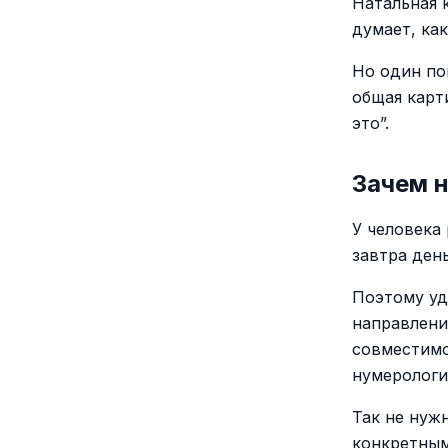
Натальная 
думает, как
Но один по
общая карти
это”.
Зачем 
У человека
завтра ден
Поэтому уд
направлени
совместимо
нумерологи
Так не нуж
конкретным