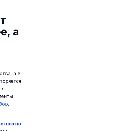
ет
е, а
тва, а в
вторяется
 в
менты
бор
,
огноз по