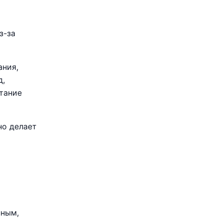
з-за
ания,
д,
тание
но делает
нным,