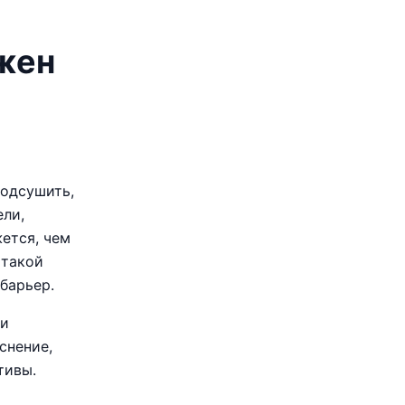
лжен
подсушить,
ели,
жется, чем
 такой
барьер.
ми
снение,
тивы.