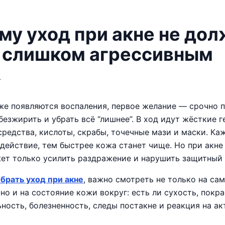
му уход при акне не до
 слишком агрессивным
.
оже появляются воспаления, первое желание — срочно 
безжирить и убрать всё “лишнее”. В ход идут жёсткие г
редства, кислоты, скрабы, точечные мази и маски. Ка
действие, тем быстрее кожа станет чище. Но при акне
ет только усилить раздражение и нарушить защитный 
брать уход при акне
, важно смотреть не только на са
но и на состояние кожи вокруг: есть ли сухость, покра
ность, болезненность, следы постакне и реакция на ак