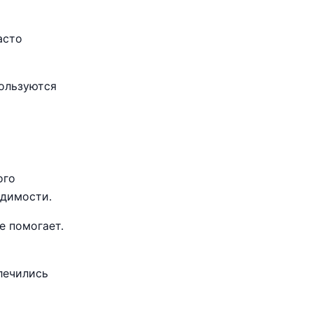
асто
пользуются
ого
одимости.
е помогает.
лечились