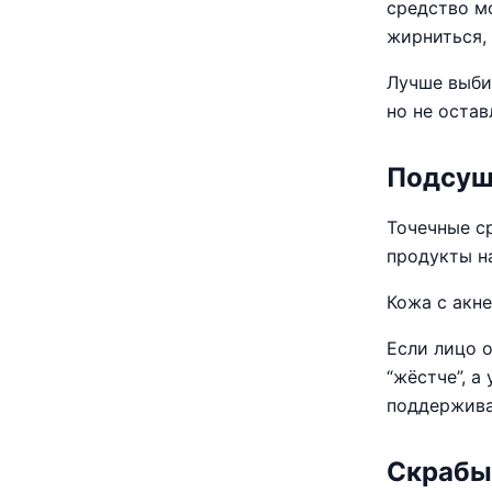
средство м
жирниться,
Лучше выбир
но не оста
Подсуш
Точечные с
продукты н
Кожа с акн
Если лицо 
“жёстче”, а
поддержива
Скрабы