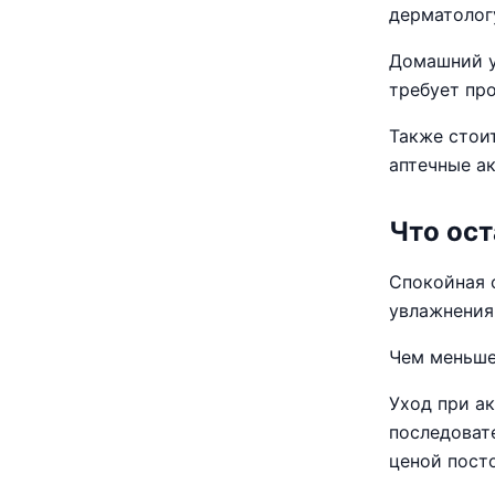
дерматолог
Домашний у
требует пр
Также стои
аптечные а
Что ост
Спокойная 
увлажнения
Чем меньше
Уход при ак
последоват
ценой пост