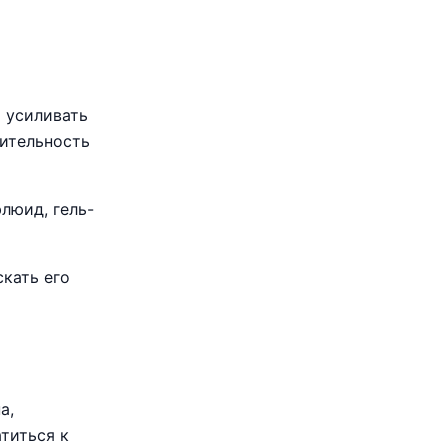
 усиливать
вительность
люид, гель-
кать его
а,
титься к