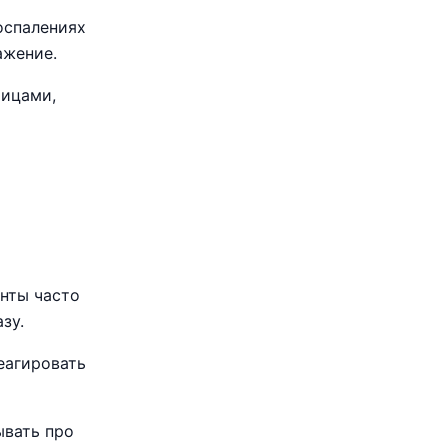
воспалениях
ажение.
тицами,
нты часто
зу.
еагировать
ывать про