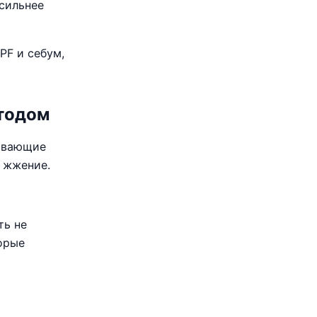
сильнее
PF и себум,
тодом
шивающие
 жжение.
ть не
торые