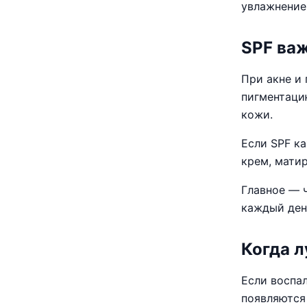
увлажнение 
SPF ва
При акне и
пигментаци
кожи.
Если SPF ка
крем, мати
Главное — 
каждый ден
Когда л
Если воспал
появляются 